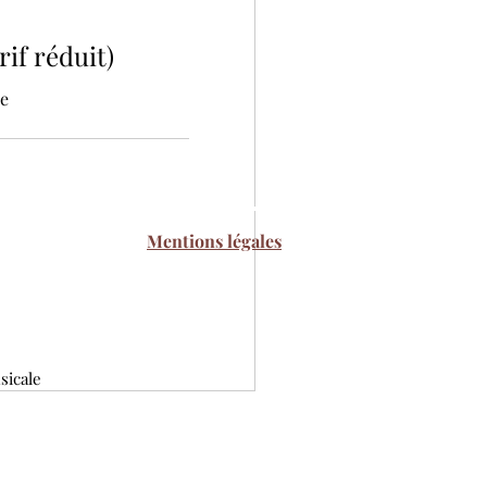
if réduit)
ne
Mentions légales
sicale