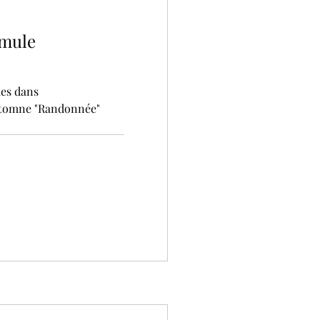
rmule
ues dans
utomne "Randonnée"