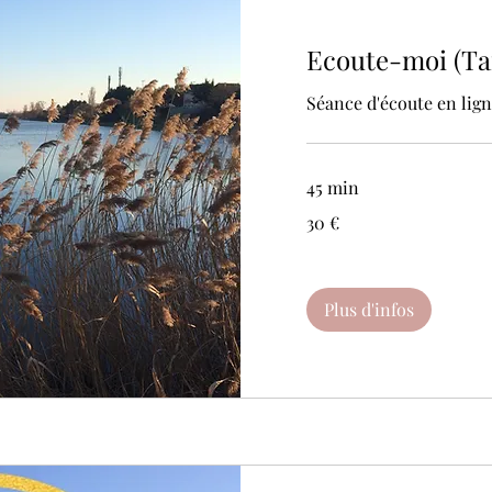
Ecoute-moi (Ta
Séance d'écoute en lig
45 min
30
30 €
euros
Plus d'infos