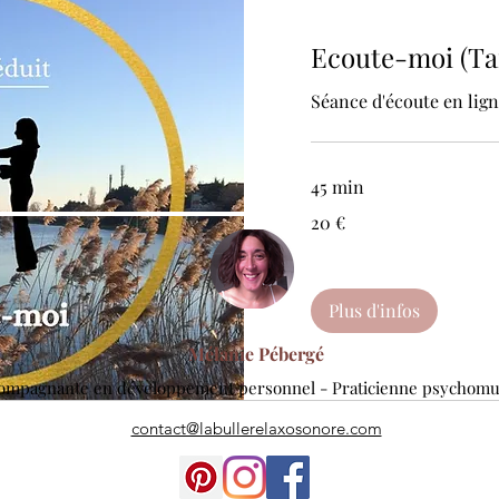
Ecoute-moi (Tar
Séance d'écoute en lig
45 min
20
20 €
euros
Plus d'infos
Mélanie Pébergé
ompagnante en développement personnel - Praticienne psychomu
contact@labullerelaxosonore.com